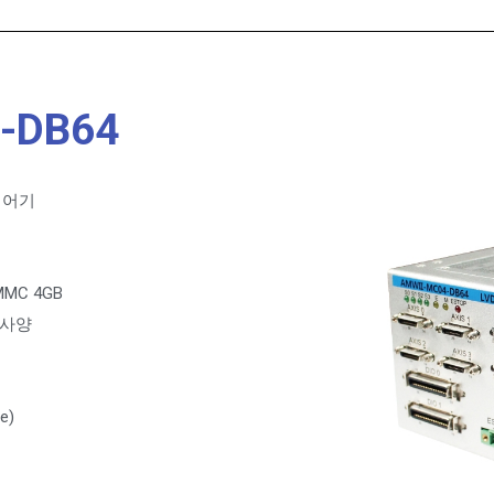
-DB64
제어기
EMMC 4GB
선택사양
e)