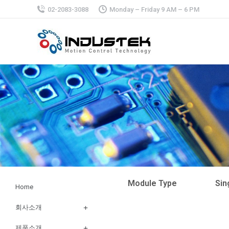
02-2083-3088
Monday – Friday 9 AM – 6 PM
Module Type
Sin
Home
회사소개
제품소개