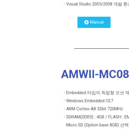
·
Visual Studio 2005/2008 개발
Manual
AMWII-MC08
·
Embedded 타입의 독립형 모션 
·
Windows Embedded CE7
·
ARM Cortex-A8 32bit 720MHz
·
SDRAM(DDR3) : 4GB / FLASH : 
Micro SD (Option base 8GB) 