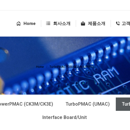
Home
회사소개
제품소개
고
You are here:
Home
TurboPMAC (CRUISER / CLIPPER)
owerPMAC (CK3M/CK3E)
TurboPMAC (UMAC)
Tur
Interface Board/Unit