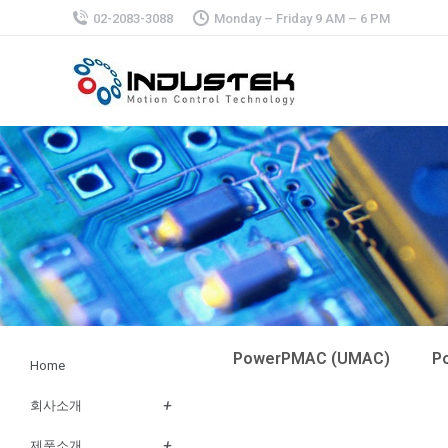
02-2083-3088
Monday – Friday 9 AM – 6 PM
PowerPMAC (UMAC)
P
Home
회사소개
제품소개