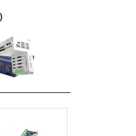
)
Accessory Board