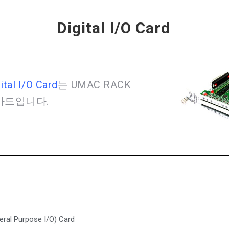
Digital I/O Card
al I/O Card
는 UMAC RACK
 카드입니다.
eral Purpose I/O) Card