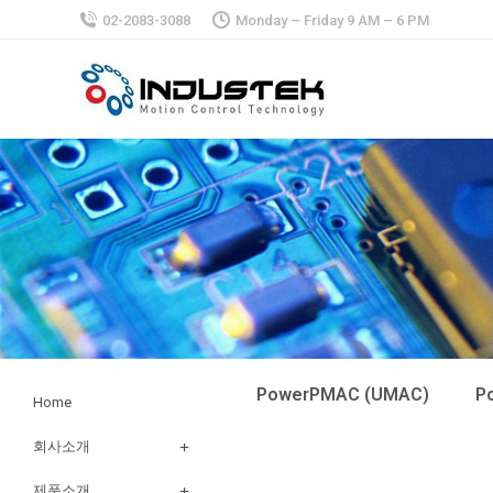
02-2083-3088
Monday – Friday 9 AM – 6 PM
PowerPMAC (UMAC)
P
Home
회사소개
제품소개