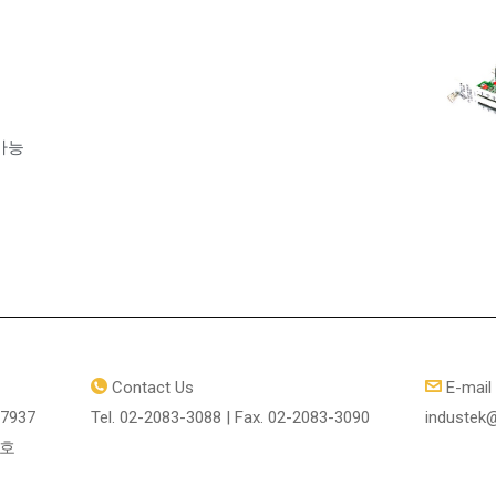
 가능
Contact Us
E-mail
7937
Tel. 02-2083-3088 | Fax. 02-2083-3090
industek@
1호