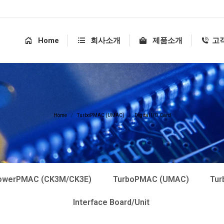
Home
회사소개
제품소개
고
You are here:
Home
TurboPMAC (UMAC)
Digital I/O Card
owerPMAC (CK3M/CK3E)
TurboPMAC (UMAC)
Tur
Interface Board/Unit