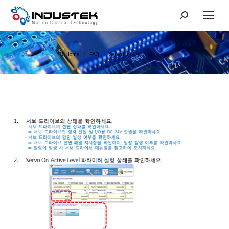
Search:
You are here:
Home
FAQ
Servo On이 되지 않아요.